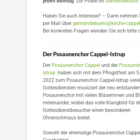
jeden Montag
zur Probe im
Gemeindehaus I
Haben Sie auch Interesse? – Dann nehmen S
per Mail über
gemeindebuero@kirche-cappel-
Bei konkreten Fragen wenden Sie sich bitte 
Der Posaunenchor Cappel-Istrup
Der
Posaunenchor Cappel
und der
Posaune
Istrup
haben sich mit dem Pfingstfest am 5.
2022 zum Posaunenchor Cappel-Istrup verein
Gottesdiensten musiziert der neu entstande
Posaunenchor mit vielen Bläserinnen und B
miteinander, wobei das volle Klangbild für d
Gottesdienstbesucher einen besonderen
Ohrenschmaus bietet.
Sowohl der ehemalige Posaunenchor Cappel 