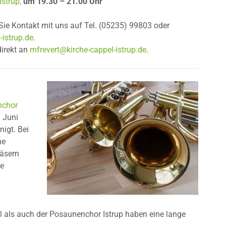
strup,
um 19.30 – 21.00 Uhr
ie Kontakt mit uns auf Tel. (05235) 99803 oder
istrup.de.
direkt an
mfrevert@kirche-cappel-istrup.de
.
nchor
 Juni
igt. Bei
ne
läsern
ie
als auch der Posaunenchor Istrup haben eine lange