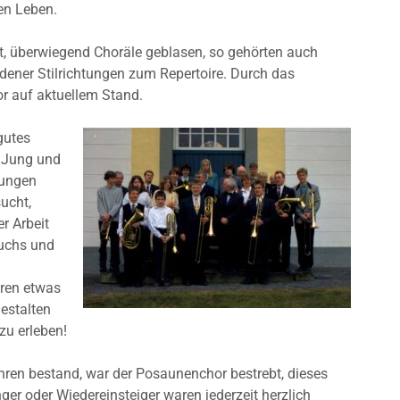
en Leben.
rt, überwiegend Choräle geblasen, so gehörten auch
ener Stilrichtungen zum Repertoire. Durch das
or auf aktuellem Stand.
gutes
n Jung und
jungen
ucht,
r Arbeit
wuchs und
ren etwas
estalten
zu erleben!
hren bestand, war der Posaunenchor bestrebt, dieses
nger oder Wiedereinsteiger waren jederzeit herzlich