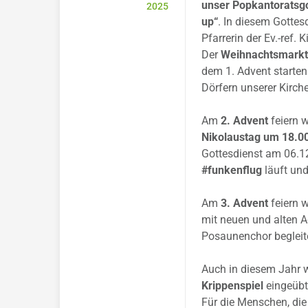
unser Popkantoratsgo
2025
up“
. In diesem Gottesd
Pfarrerin der Ev.-ref
Der
Weihnachtsmarkt 
dem 1. Advent starten
Dörfern unserer Kirc
Am
2. Advent
feiern 
Nikolaustag um 18.00
Gottesdienst am 06.1
#funkenflug
läuft und
Am
3. Advent
feiern 
mit neuen und alten A
Posaunenchor begleit
Auch in diesem Jahr w
Krippenspiel
eingeübt
Für die Menschen, die