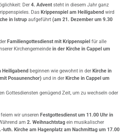
öglichkeit: Der
4. Advent
steht in diesem Jahr ganz
Krippenspieles. Das
Krippenspiel am Heiligabend
wird
che in Istrup
aufgeführt
(am 21. Dezember um 9.30
 der
Familiengottesdienst mit Krippenspiel
für alle
unserer Kirchengemeinde
in der Kirche in Cappel um
.
 Heiligabend
beginnen wie gewohnt in der
Kirche in
 (mit Posaunenchor)
und in der
Kirche in Cappel um
len Gottesdiensten genügend Zeit, um zu wechseln oder
feiern wir unseren
Festgottesdienst um 11.00 Uhr in
. Während am
2. Weihnachtstag
ein musikalischer
v.-luth. Kirche am Hagenplatz am Nachmittag um 17.00