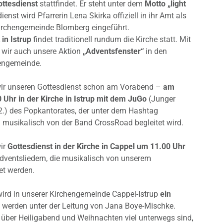
ttesdienst
stattfindet. Er steht unter dem
Motto „light
ienst wird Pfarrerin Lena Skirka offiziell in ihr Amt als
. Kirchengemeinde Blomberg eingeführt.
in Istrup
findet traditionell rundum die Kirche statt. Mit
 wir auch unsere Aktion
„Adventsfenster“
in den
hengemeinde.
wir unseren Gottesdienst schon am Vorabend –
am
 Uhr in der Kirche in Istrup mit dem JuGo
(Junger
2.) des Popkantorates, der unter dem Hashtag
 musikalisch von der Band CrossRoad begleitet wird.
wir
Gottesdienst in der Kirche in Cappel um 11.00 Uhr
dventsliedern, die musikalisch von unserem
et werden.
ird in unserer Kirchengemeinde Cappel-Istrup
ein
 werden unter der Leitung von Jana Boye-Mischke.
 über Heiligabend und Weihnachten viel unterwegs sind,