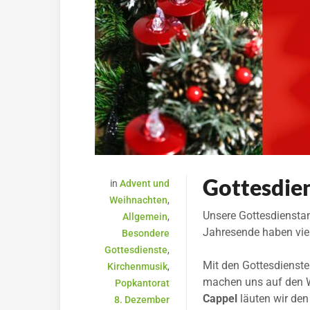
Gottesdie
in
Advent und
Weihnachten
,
Unsere Gottesdiensta
Allgemein
,
Jahresende haben viel
Besondere
Gottesdienste
,
Mit den Gottesdiens
Kirchenmusik
,
machen uns auf den 
Popkantorat
Cappel
läuten wir de
8. Dezember