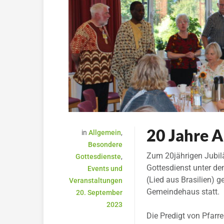
20 Jahre 
in
Allgemein
,
Besondere
Zum 20jährigen Jubil
Gottesdienste
,
Gottesdienst unter de
Events und
(Lied aus Brasilien) 
Veranstaltungen
Gemeindehaus statt.
20. September
2023
Die Predigt von Pfarr