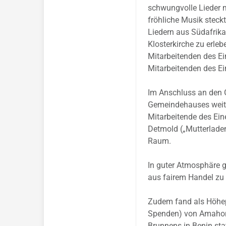
schwungvolle Lieder m
fröhliche Musik stec
Liedern aus Südafrik
Klosterkirche zu erle
Mitarbeitenden des E
Mitarbeitenden des Ein
Im Anschluss an den 
Gemeindehauses weite
Mitarbeitende des Ein
Detmold („Mutterlade
Raum.
In guter Atmosphäre g
aus fairem Handel zu 
Zudem fand als Höhe
Spenden) von Amahoro a
Brunnens in Benin stat