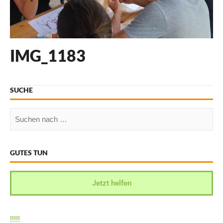
IMG_1183
SUCHE
GUTES TUN
Jetzt helfen
!
!
!
!
!