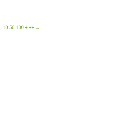
−
10
50
100
+
++
→