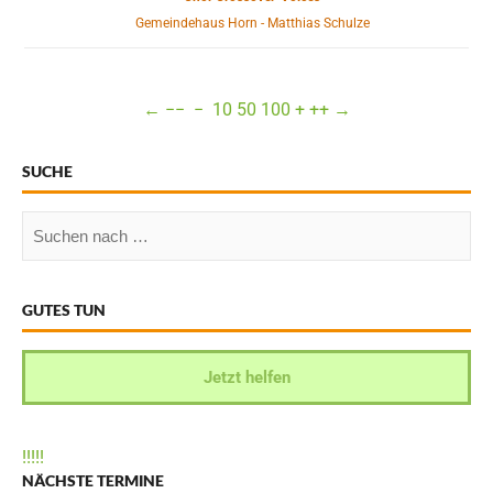
Gemeindehaus Horn - Matthias Schulze
←
−−
−
10
50
100
+
++
→
SUCHE
GUTES TUN
Jetzt helfen
!
!
!
!
!
NÄCHSTE TERMINE